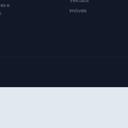
Veículos
es e
Imóveis
,