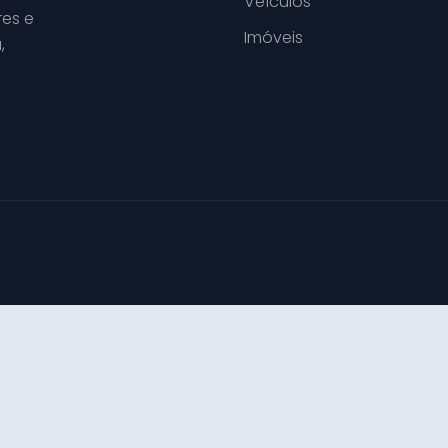
Veículos
es e
Imóveis
,