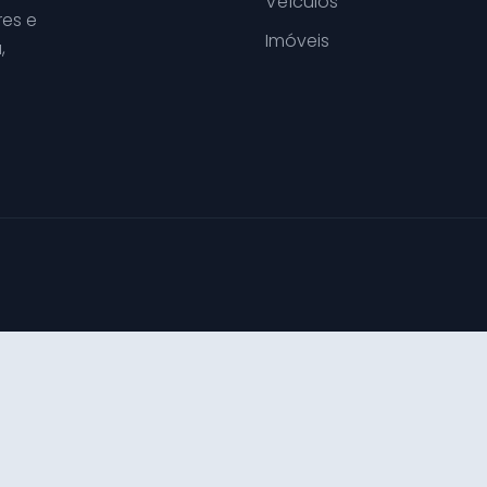
Veículos
es e
Imóveis
,