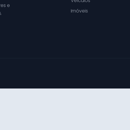
Veículos
es e
Imóveis
,