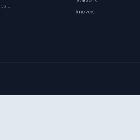
Veículos
es e
Imóveis
,