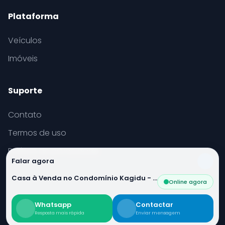
Plataforma
Veículos
Imóveis
Suporte
Contato
Termos de uso
Política de privacidade
Falar agora
Casa à Venda no Condomínio Kagidu - Irecê!
Online agora
© 2026 Cazoom. Todos os direitos reservados.
Whatsapp
Contactar
Feito com
no interior da Bahia.
Resposta mais rápida
Enviar mensagem