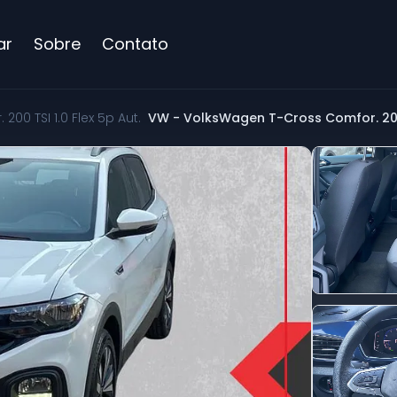
ar
Sobre
Contato
200 TSI 1.0 Flex 5p Aut.
VW - VolksWagen T-Cross Comfor. 200 