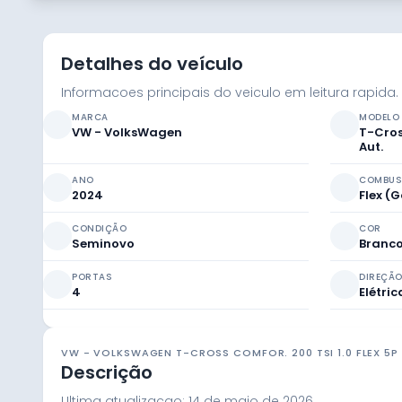
Detalhes do veículo
Informacoes principais do veiculo em leitura rapida.
MARCA
MODELO
VW - VolksWagen
T-Cros
Aut.
ANO
COMBUS
2024
Flex (
CONDIÇÃO
COR
Seminovo
Branc
PORTAS
DIREÇÃ
4
Elétric
VW - VOLKSWAGEN T-CROSS COMFOR. 200 TSI 1.0 FLEX 5P
Descrição
Ultima atualizacao:
14 de maio de 2026