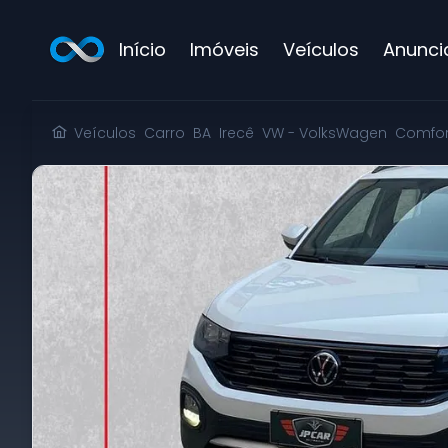
Início
Imóveis
Veículos
Anunci
Linha de Navegação
Veículos
Carro
BA
Irecê
VW - VolksWagen
Comfor. 