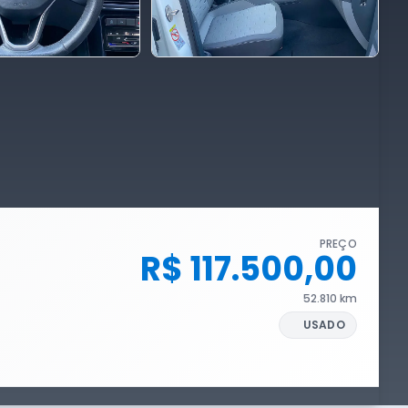
+10 fotos
PREÇO
R$ 117.500,00
52.810 km
USADO