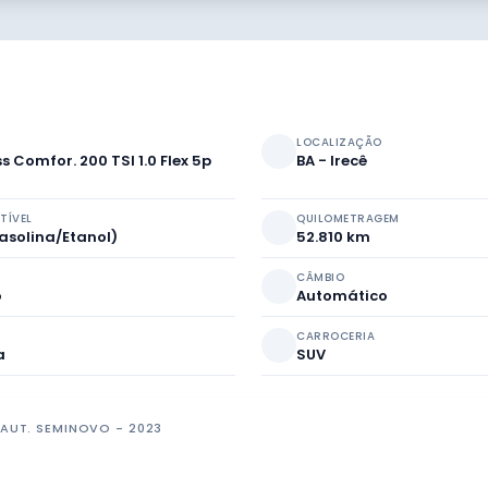
LOCALIZAÇÃO
s Comfor. 200 TSI 1.0 Flex 5p
BA - Irecê
TÍVEL
QUILOMETRAGEM
Gasolina/Etanol)
52.810 km
CÂMBIO
o
Automático
O
CARROCERIA
a
SUV
 AUT. SEMINOVO - 2023