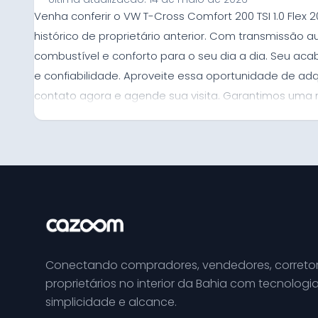
Venha conferir o VW T-Cross Comfort 200 TSI 1.0 Fle
histórico de proprietário anterior. Com transmissão 
combustível e conforto para o seu dia a dia. Seu 
e confiabilidade. Aproveite essa oportunidade de ad
contato agora e agende sua visita. Garantimos uma 
Conectando compradores, vendedores, corretor
proprietários no interior da Bahia com tecnologia
simplicidade e alcance.