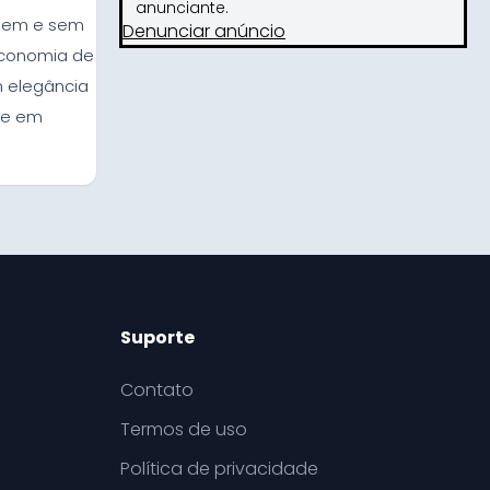
anunciante.
agem e sem
Denunciar anúncio
 economia de
m elegância
tre em
Suporte
Contato
Termos de uso
Política de privacidade